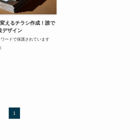
Iが変えるチラシ作成！誰で
級デザイン
スワードで保護されています
日
1