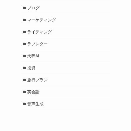
ブログ
マーケティング
ライティング
ラブレター
天秤AI
投資
旅行プラン
英会話
音声生成
き