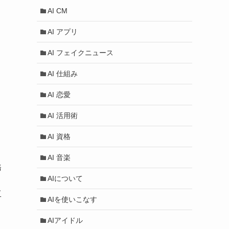
AI CM
AI アプリ
AI フェイクニュース
AI 仕組み
AI 恋愛
AI 活用術
AI 資格
AI 音楽
務
AIについて
工
AIを使いこなす
AIアイドル
し