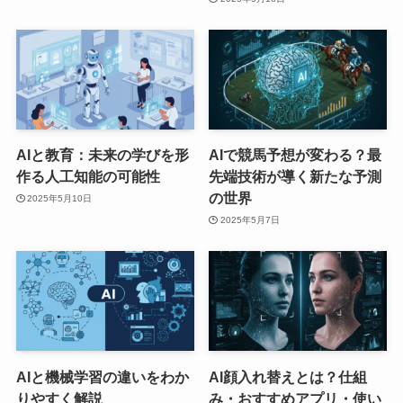
AIと教育：未来の学びを形
AIで競馬予想が変わる？最
作る人工知能の可能性
先端技術が導く新たな予測
の世界
2025年5月10日
2025年5月7日
AIと機械学習の違いをわか
AI顔入れ替えとは？仕組
りやすく解説
み・おすすめアプリ・使い