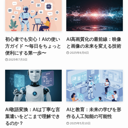
初心者でも安心！AIの使い
AI高画質化の最前線：映像
方ガイド 〜毎日をちょっと
と画像の未来を変える技術
便利にする第一歩〜
2025年6月6日
2025年7月3日
AI敬語変換：AIは丁寧な言
AIと教育：未来の学びを形
葉遣いをどこまで理解でき
作る人工知能の可能性
るのか？
2025年5月10日